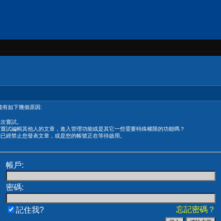
有如下幾個原因:
再次嘗試。
在嘗試編輯其他人的文章，進入管理功能或是其它一些需要特殊權限的功能嗎？
能已經禁止您發表文章，或是您的帳號正在等待啟用。
帳戶:
密碼:
忘記密碼？
記住我?