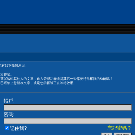
有如下幾個原因:
再次嘗試。
在嘗試編輯其他人的文章，進入管理功能或是其它一些需要特殊權限的功能嗎？
能已經禁止您發表文章，或是您的帳號正在等待啟用。
帳戶:
密碼:
忘記密碼？
記住我?