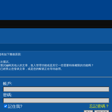
有如下幾個原因:
再次嘗試。
在嘗試編輯其他人的文章，進入管理功能或是其它一些需要特殊權限的功能嗎？
能已經禁止您發表文章，或是您的帳號正在等待啟用。
帳戶:
密碼:
忘記密碼？
記住我?