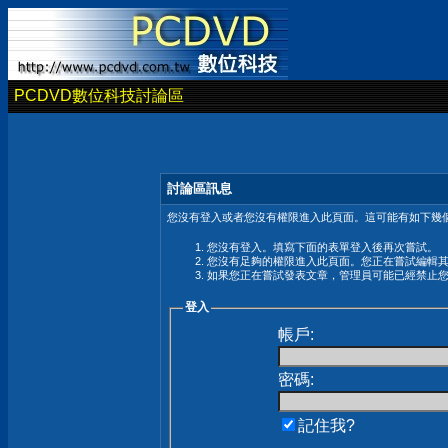
PCDVD數位科技討論區
討論區訊息
您沒有登入或者您沒有權限進入此頁面。這可能有如下幾個
您沒有登入。填寫下面的表單登入後再次嘗試。
您沒有足夠的權限進入此頁面。您正在嘗試編輯
如果您正在嘗試發表文章，管理員可能已經禁止
登入
帳戶:
密碼:
記住我?