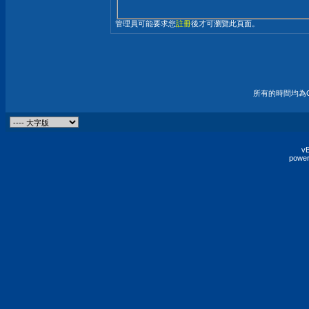
管理員可能要求您
註冊
後才可瀏覽此頁面。
所有的時間均為G
vB
power