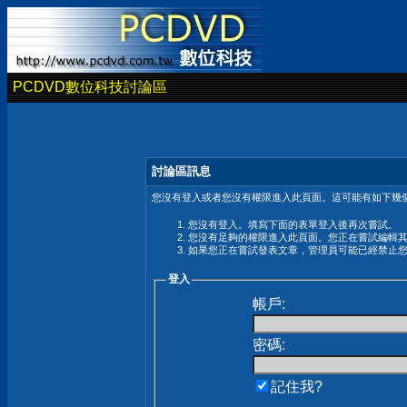
PCDVD數位科技討論區
討論區訊息
您沒有登入或者您沒有權限進入此頁面。這可能有如下幾個
您沒有登入。填寫下面的表單登入後再次嘗試。
您沒有足夠的權限進入此頁面。您正在嘗試編輯
如果您正在嘗試發表文章，管理員可能已經禁止
登入
帳戶:
密碼:
記住我?