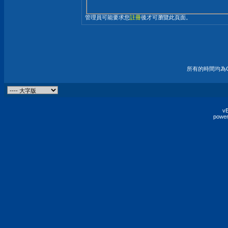
管理員可能要求您
註冊
後才可瀏覽此頁面。
所有的時間均為G
vB
power