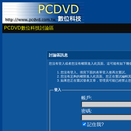
PCDVD數位科技討論區
討論區訊息
您沒有登入或者您沒有權限進入此頁面。這可能有如下幾個
您沒有登入。填寫下面的表單登入後再次嘗試。
您沒有足夠的權限進入此頁面。您正在嘗試編輯
如果您正在嘗試發表文章，管理員可能已經禁止
登入
帳戶:
密碼:
記住我?