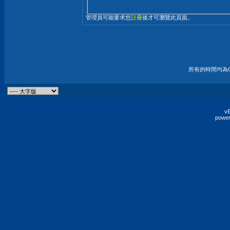
管理員可能要求您
註冊
後才可瀏覽此頁面。
所有的時間均為G
vB
power