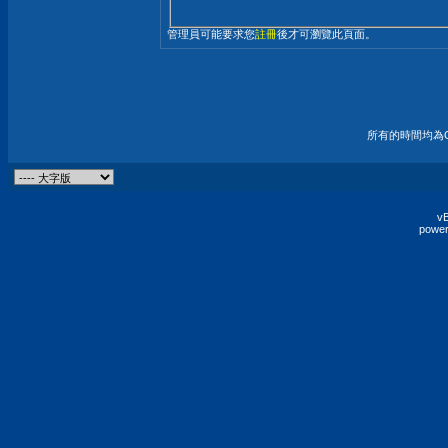
管理員可能要求您
註冊
後才可瀏覽此頁面。
所有的時間均為G
vB
power