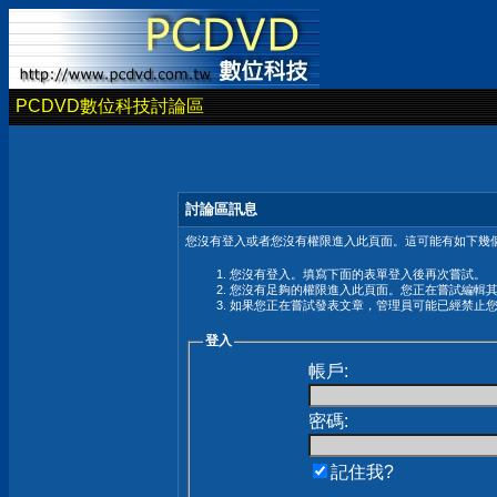
PCDVD數位科技討論區
討論區訊息
您沒有登入或者您沒有權限進入此頁面。這可能有如下幾個
您沒有登入。填寫下面的表單登入後再次嘗試。
您沒有足夠的權限進入此頁面。您正在嘗試編輯
如果您正在嘗試發表文章，管理員可能已經禁止
登入
帳戶:
密碼:
記住我?