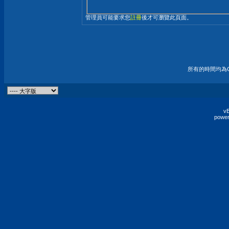
管理員可能要求您
註冊
後才可瀏覽此頁面。
所有的時間均為G
vB
power