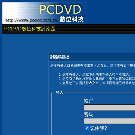
PCDVD數位科技討論區
討論區訊息
您沒有登入或者您沒有權限進入此頁面。這可能有如下幾個
您沒有登入。填寫下面的表單登入後再次嘗試。
您沒有足夠的權限進入此頁面。您正在嘗試編輯
如果您正在嘗試發表文章，管理員可能已經禁止
登入
帳戶:
密碼:
記住我?