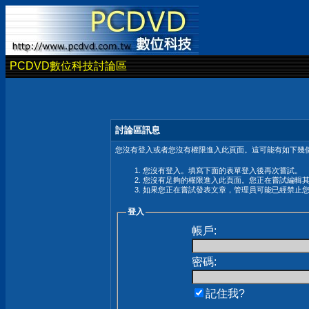
PCDVD數位科技討論區
討論區訊息
您沒有登入或者您沒有權限進入此頁面。這可能有如下幾個
您沒有登入。填寫下面的表單登入後再次嘗試。
您沒有足夠的權限進入此頁面。您正在嘗試編輯
如果您正在嘗試發表文章，管理員可能已經禁止
登入
帳戶:
密碼:
記住我?