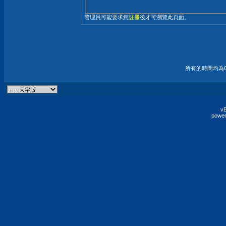
管理員可能要求您
註冊
後才可瀏覽此頁面。
所有的時間均為G
vB
power