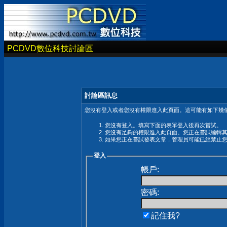
PCDVD數位科技討論區
討論區訊息
您沒有登入或者您沒有權限進入此頁面。這可能有如下幾個
您沒有登入。填寫下面的表單登入後再次嘗試。
您沒有足夠的權限進入此頁面。您正在嘗試編輯
如果您正在嘗試發表文章，管理員可能已經禁止
登入
帳戶:
密碼:
記住我?