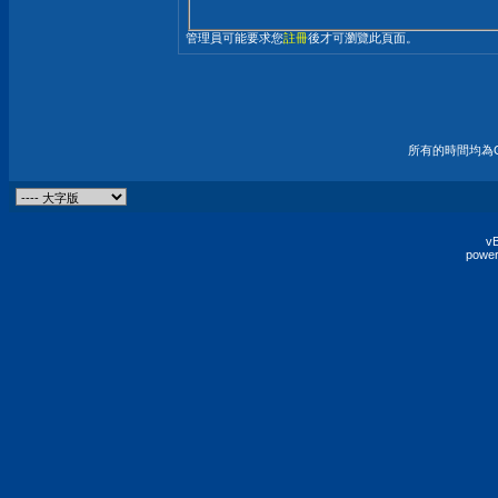
管理員可能要求您
註冊
後才可瀏覽此頁面。
所有的時間均為G
vB
power