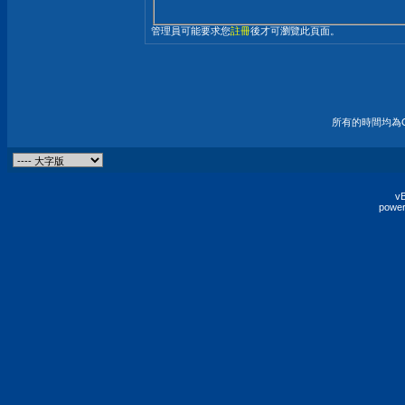
管理員可能要求您
註冊
後才可瀏覽此頁面。
所有的時間均為G
vB
power