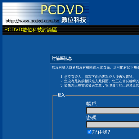
PCDVD數位科技討論區
討論區訊息
您沒有登入或者您沒有權限進入此頁面。這可能有如下幾個
您沒有登入。填寫下面的表單登入後再次嘗試。
您沒有足夠的權限進入此頁面。您正在嘗試編輯
如果您正在嘗試發表文章，管理員可能已經禁止
登入
帳戶:
密碼:
記住我?