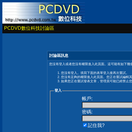
PCDVD數位科技討論區
討論區訊息
您沒有登入或者您沒有權限進入此頁面。這可能有如下幾個
您沒有登入。填寫下面的表單登入後再次嘗試。
您沒有足夠的權限進入此頁面。您正在嘗試編輯
如果您正在嘗試發表文章，管理員可能已經禁止
登入
帳戶:
密碼:
記住我?