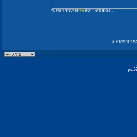
管理員可能要求您
註冊
後才可瀏覽此頁面。
所有的時間均為G
vB
power