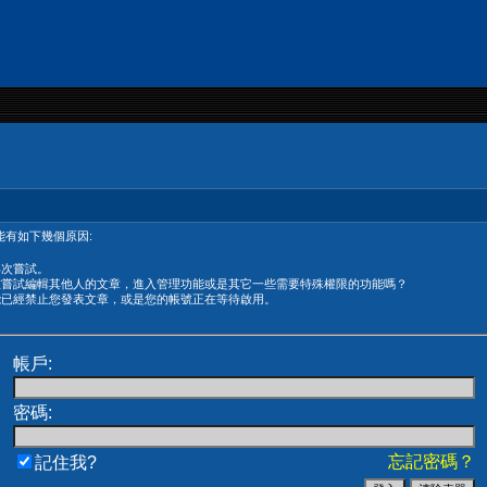
有如下幾個原因:
再次嘗試。
在嘗試編輯其他人的文章，進入管理功能或是其它一些需要特殊權限的功能嗎？
能已經禁止您發表文章，或是您的帳號正在等待啟用。
帳戶:
密碼:
忘記密碼？
記住我?