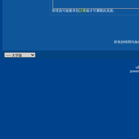
管理員可能要求您
註冊
後才可瀏覽此頁面。
所有的時間均為G
vB
power