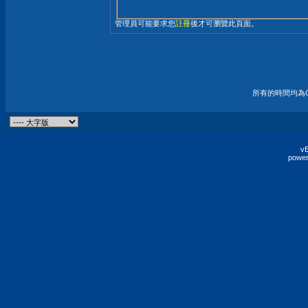
管理員可能要求您
註冊
後才可瀏覽此頁面。
所有的時間均為G
vB
power