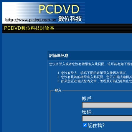
PCDVD數位科技討論區
討論區訊息
您沒有登入或者您沒有權限進入此頁面。這可能有如下幾個
您沒有登入。填寫下面的表單登入後再次嘗試。
您沒有足夠的權限進入此頁面。您正在嘗試編輯
如果您正在嘗試發表文章，管理員可能已經禁止
登入
帳戶:
密碼:
記住我?