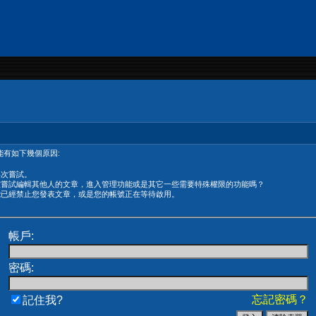
有如下幾個原因:
再次嘗試。
在嘗試編輯其他人的文章，進入管理功能或是其它一些需要特殊權限的功能嗎？
能已經禁止您發表文章，或是您的帳號正在等待啟用。
帳戶:
密碼:
忘記密碼？
記住我?