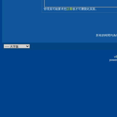
管理員可能要求您
註冊
後才可瀏覽此頁面。
所有的時間均為G
vB
power