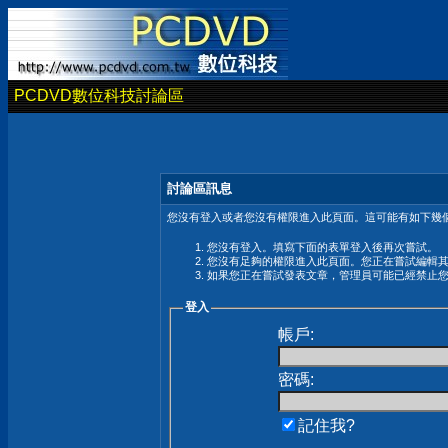
PCDVD數位科技討論區
討論區訊息
您沒有登入或者您沒有權限進入此頁面。這可能有如下幾個
您沒有登入。填寫下面的表單登入後再次嘗試。
您沒有足夠的權限進入此頁面。您正在嘗試編輯
如果您正在嘗試發表文章，管理員可能已經禁止
登入
帳戶:
密碼:
記住我?