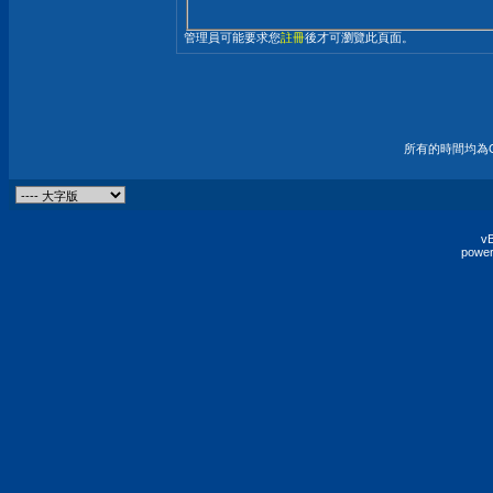
管理員可能要求您
註冊
後才可瀏覽此頁面。
所有的時間均為G
vB
power