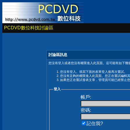
PCDVD數位科技討論區
討論區訊息
您沒有登入或者您沒有權限進入此頁面。這可能有如下幾個
您沒有登入。填寫下面的表單登入後再次嘗試。
您沒有足夠的權限進入此頁面。您正在嘗試編輯
如果您正在嘗試發表文章，管理員可能已經禁止
登入
帳戶:
密碼:
記住我?