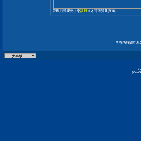
管理員可能要求您
註冊
後才可瀏覽此頁面。
所有的時間均為G
vB
power