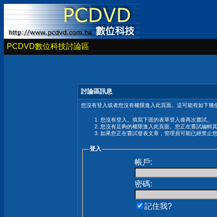
PCDVD數位科技討論區
討論區訊息
您沒有登入或者您沒有權限進入此頁面。這可能有如下幾個
您沒有登入。填寫下面的表單登入後再次嘗試。
您沒有足夠的權限進入此頁面。您正在嘗試編輯
如果您正在嘗試發表文章，管理員可能已經禁止
登入
帳戶:
密碼:
記住我?