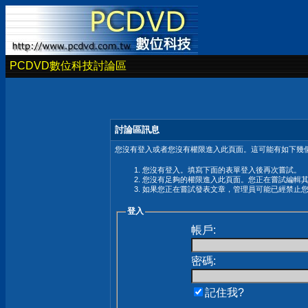
PCDVD數位科技討論區
討論區訊息
您沒有登入或者您沒有權限進入此頁面。這可能有如下幾個
您沒有登入。填寫下面的表單登入後再次嘗試。
您沒有足夠的權限進入此頁面。您正在嘗試編輯
如果您正在嘗試發表文章，管理員可能已經禁止
登入
帳戶:
密碼:
記住我?