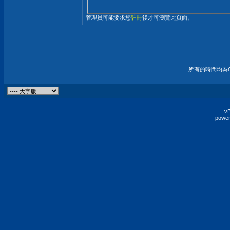
管理員可能要求您
註冊
後才可瀏覽此頁面。
所有的時間均為G
vB
power