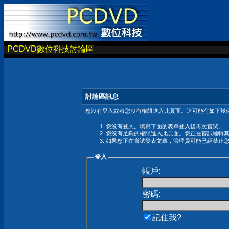
PCDVD數位科技討論區
討論區訊息
您沒有登入或者您沒有權限進入此頁面。這可能有如下幾個
您沒有登入。填寫下面的表單登入後再次嘗試。
您沒有足夠的權限進入此頁面。您正在嘗試編輯
如果您正在嘗試發表文章，管理員可能已經禁止
登入
帳戶:
密碼:
記住我?