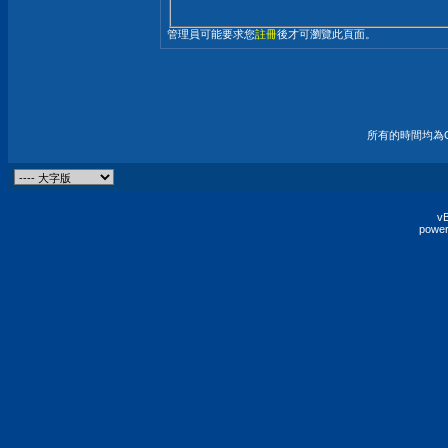
管理員可能要求您
註冊
後才可瀏覽此頁面。
所有的時間均為G
vB
power