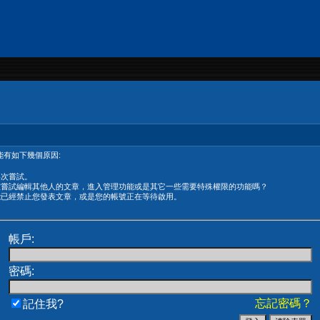
有如下幾個原因:
再次嘗試。
在嘗試編輯其他人的文章，進入管理功能或是其它一些需要特殊權限的功能嗎？
能已經禁止您發表文章，或是您的帳號正在等待啟用。
帳戶:
密碼:
忘記密碼？
記住我?