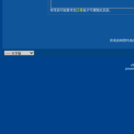
管理員可能要求您
註冊
後才可瀏覽此頁面。
所有的時間均為G
vB
power