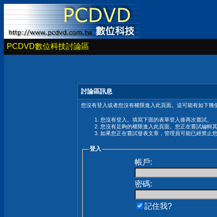
PCDVD數位科技討論區
討論區訊息
您沒有登入或者您沒有權限進入此頁面。這可能有如下幾個
您沒有登入。填寫下面的表單登入後再次嘗試。
您沒有足夠的權限進入此頁面。您正在嘗試編輯
如果您正在嘗試發表文章，管理員可能已經禁止
登入
帳戶:
密碼:
記住我?