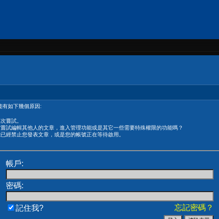
有如下幾個原因:
再次嘗試。
在嘗試編輯其他人的文章，進入管理功能或是其它一些需要特殊權限的功能嗎？
能已經禁止您發表文章，或是您的帳號正在等待啟用。
帳戶:
密碼:
忘記密碼？
記住我?