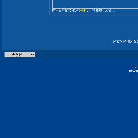
管理員可能要求您
註冊
後才可瀏覽此頁面。
所有的時間均為G
vB
power