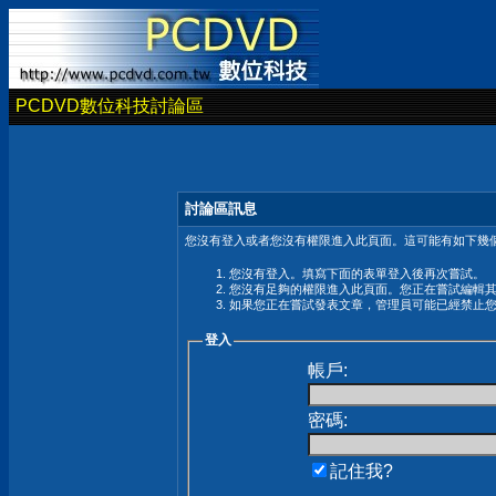
PCDVD數位科技討論區
討論區訊息
您沒有登入或者您沒有權限進入此頁面。這可能有如下幾個
您沒有登入。填寫下面的表單登入後再次嘗試。
您沒有足夠的權限進入此頁面。您正在嘗試編輯
如果您正在嘗試發表文章，管理員可能已經禁止
登入
帳戶:
密碼:
記住我?