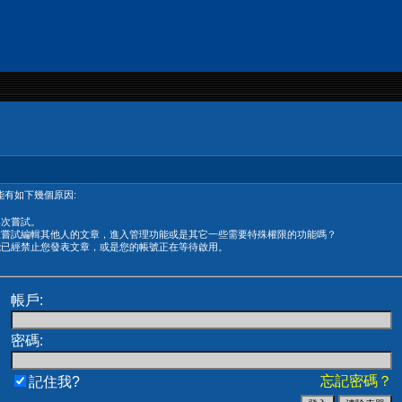
有如下幾個原因:
再次嘗試。
在嘗試編輯其他人的文章，進入管理功能或是其它一些需要特殊權限的功能嗎？
能已經禁止您發表文章，或是您的帳號正在等待啟用。
帳戶:
密碼:
忘記密碼？
記住我?