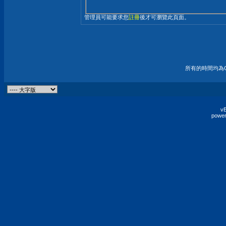
管理員可能要求您
註冊
後才可瀏覽此頁面。
所有的時間均為G
vB
power