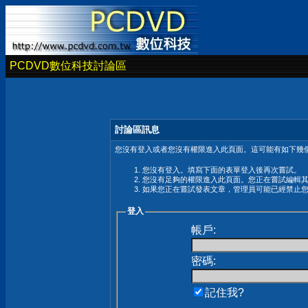
PCDVD數位科技討論區
討論區訊息
您沒有登入或者您沒有權限進入此頁面。這可能有如下幾個
您沒有登入。填寫下面的表單登入後再次嘗試。
您沒有足夠的權限進入此頁面。您正在嘗試編輯
如果您正在嘗試發表文章，管理員可能已經禁止
登入
帳戶:
密碼:
記住我?