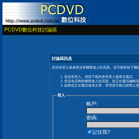
PCDVD數位科技討論區
討論區訊息
您沒有登入或者您沒有權限進入此頁面。這可能有如下幾個
您沒有登入。填寫下面的表單登入後再次嘗試。
您沒有足夠的權限進入此頁面。您正在嘗試編輯
如果您正在嘗試發表文章，管理員可能已經禁止
登入
帳戶:
密碼:
記住我?