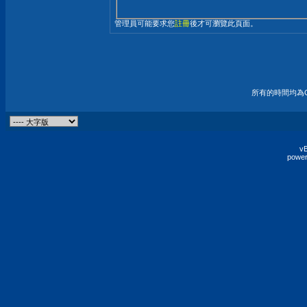
管理員可能要求您
註冊
後才可瀏覽此頁面。
所有的時間均為G
vB
power