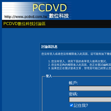
PCDVD數位科技討論區
討論區訊息
您沒有登入或者您沒有權限進入此頁面。這可能有如下幾個
您沒有登入。填寫下面的表單登入後再次嘗試。
您沒有足夠的權限進入此頁面。您正在嘗試編輯
如果您正在嘗試發表文章，管理員可能已經禁止
登入
帳戶:
密碼:
記住我?