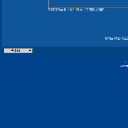
管理員可能要求您
註冊
後才可瀏覽此頁面。
所有的時間均為G
vB
power