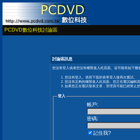
PCDVD數位科技討論區
討論區訊息
您沒有登入或者您沒有權限進入此頁面。這可能有如下幾個
您沒有登入。填寫下面的表單登入後再次嘗試。
您沒有足夠的權限進入此頁面。您正在嘗試編輯
如果您正在嘗試發表文章，管理員可能已經禁止
登入
帳戶:
密碼:
記住我?