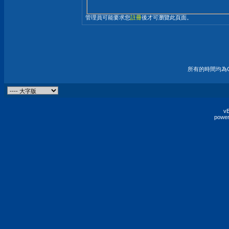
管理員可能要求您
註冊
後才可瀏覽此頁面。
所有的時間均為G
vB
power