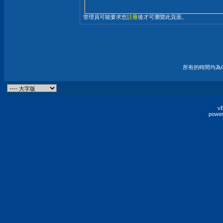
管理員可能要求您
註冊
後才可瀏覽此頁面。
所有的時間均為G
vB
power