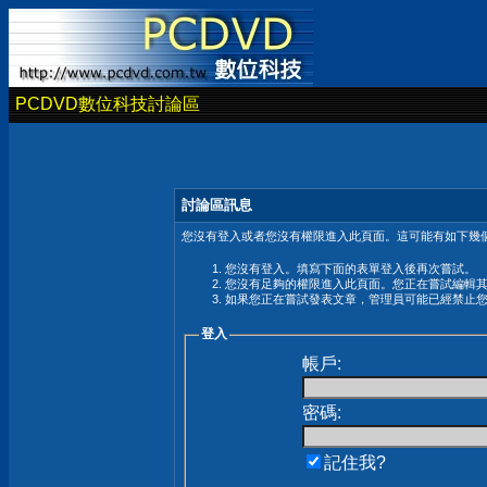
PCDVD數位科技討論區
討論區訊息
您沒有登入或者您沒有權限進入此頁面。這可能有如下幾個
您沒有登入。填寫下面的表單登入後再次嘗試。
您沒有足夠的權限進入此頁面。您正在嘗試編輯
如果您正在嘗試發表文章，管理員可能已經禁止
登入
帳戶:
密碼:
記住我?