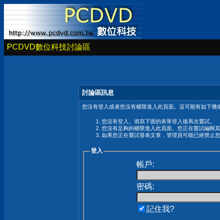
PCDVD數位科技討論區
討論區訊息
您沒有登入或者您沒有權限進入此頁面。這可能有如下幾個
您沒有登入。填寫下面的表單登入後再次嘗試。
您沒有足夠的權限進入此頁面。您正在嘗試編輯
如果您正在嘗試發表文章，管理員可能已經禁止
登入
帳戶:
密碼:
記住我?