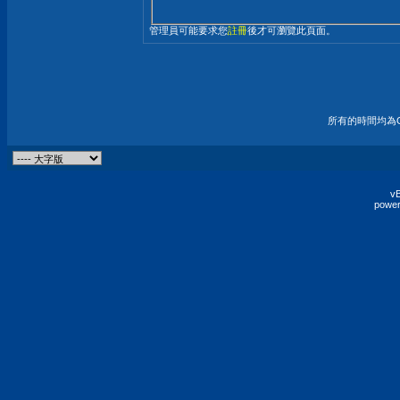
管理員可能要求您
註冊
後才可瀏覽此頁面。
所有的時間均為G
vB
power