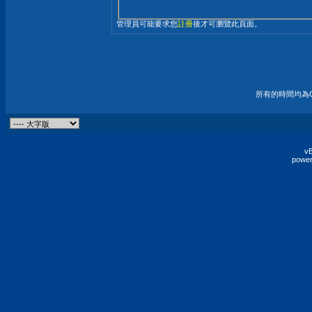
管理員可能要求您
註冊
後才可瀏覽此頁面。
所有的時間均為G
vB
power