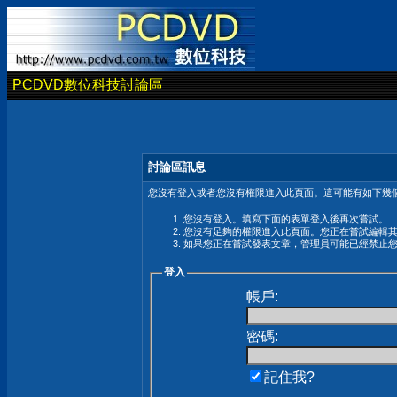
PCDVD數位科技討論區
討論區訊息
您沒有登入或者您沒有權限進入此頁面。這可能有如下幾個
您沒有登入。填寫下面的表單登入後再次嘗試。
您沒有足夠的權限進入此頁面。您正在嘗試編輯
如果您正在嘗試發表文章，管理員可能已經禁止
登入
帳戶:
密碼:
記住我?