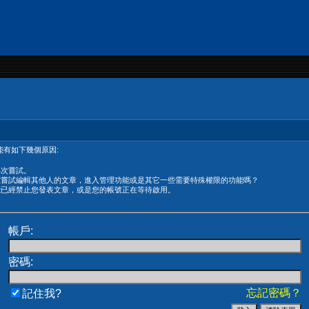
有如下幾個原因:
再次嘗試。
在嘗試編輯其他人的文章，進入管理功能或是其它一些需要特殊權限的功能嗎？
能已經禁止您發表文章，或是您的帳號正在等待啟用。
帳戶:
密碼:
忘記密碼？
記住我?