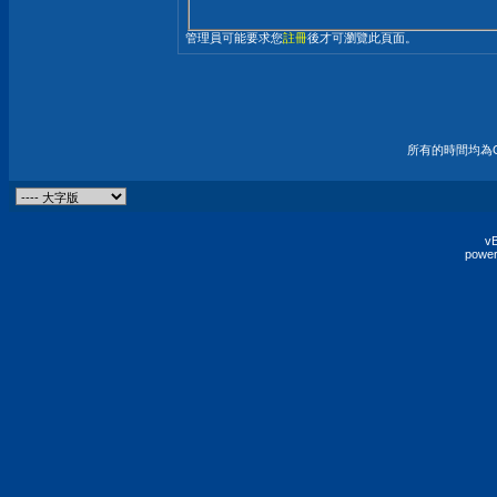
管理員可能要求您
註冊
後才可瀏覽此頁面。
所有的時間均為G
vB
power