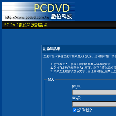
PCDVD數位科技討論區
討論區訊息
您沒有登入或者您沒有權限進入此頁面。這可能有如下幾個
您沒有登入。填寫下面的表單登入後再次嘗試。
您沒有足夠的權限進入此頁面。您正在嘗試編輯
如果您正在嘗試發表文章，管理員可能已經禁止
登入
帳戶:
密碼:
記住我?