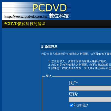
PCDVD數位科技討論區
討論區訊息
您沒有登入或者您沒有權限進入此頁面。這可能有如下幾個
您沒有登入。填寫下面的表單登入後再次嘗試。
您沒有足夠的權限進入此頁面。您正在嘗試編輯
如果您正在嘗試發表文章，管理員可能已經禁止
登入
帳戶:
密碼:
記住我?