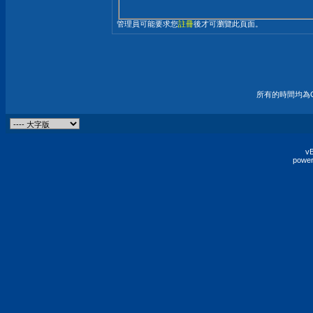
管理員可能要求您
註冊
後才可瀏覽此頁面。
所有的時間均為G
vB
power