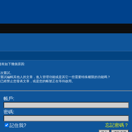
有如下幾個原因:
再次嘗試。
在嘗試編輯其他人的文章，進入管理功能或是其它一些需要特殊權限的功能嗎？
能已經禁止您發表文章，或是您的帳號正在等待啟用。
帳戶:
密碼:
忘記密碼？
記住我?