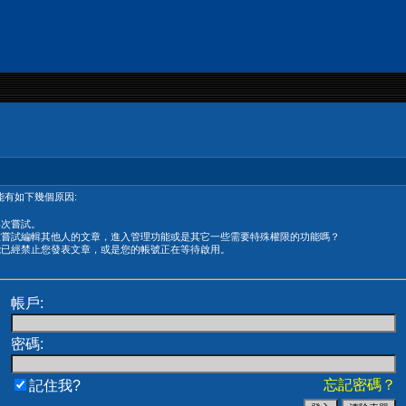
有如下幾個原因:
再次嘗試。
在嘗試編輯其他人的文章，進入管理功能或是其它一些需要特殊權限的功能嗎？
能已經禁止您發表文章，或是您的帳號正在等待啟用。
帳戶:
密碼:
忘記密碼？
記住我?