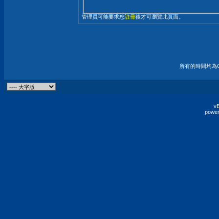
管理員可能要求您
註冊
後才可瀏覽此頁面。
所有的時間均為G
vB
power