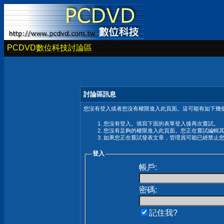
PCDVD數位科技討論區
討論區訊息
您沒有登入或者您沒有權限進入此頁面。這可能有如下幾個
您沒有登入。填寫下面的表單登入後再次嘗試。
您沒有足夠的權限進入此頁面。您正在嘗試編輯
如果您正在嘗試發表文章，管理員可能已經禁止
登入
帳戶:
密碼:
記住我?