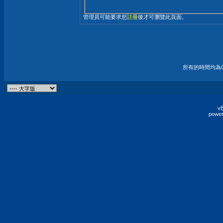
管理員可能要求您
註冊
後才可瀏覽此頁面。
所有的時間均為G
vB
power