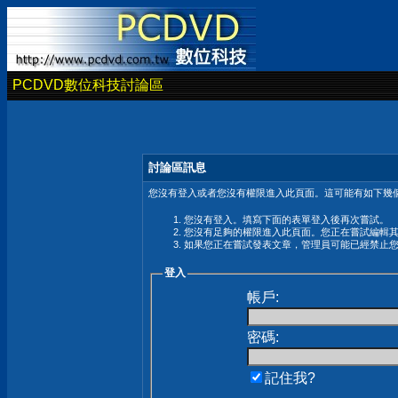
PCDVD數位科技討論區
討論區訊息
您沒有登入或者您沒有權限進入此頁面。這可能有如下幾個
您沒有登入。填寫下面的表單登入後再次嘗試。
您沒有足夠的權限進入此頁面。您正在嘗試編輯
如果您正在嘗試發表文章，管理員可能已經禁止
登入
帳戶:
密碼:
記住我?