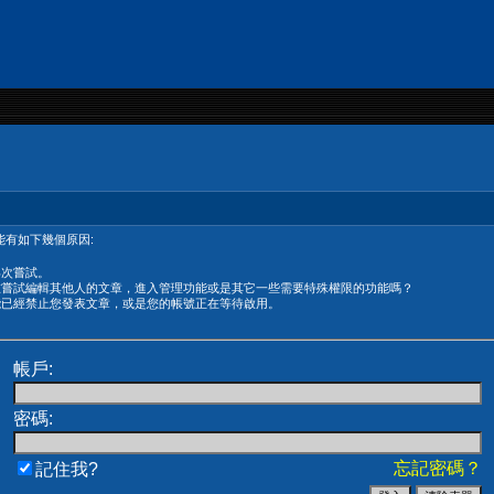
有如下幾個原因:
再次嘗試。
在嘗試編輯其他人的文章，進入管理功能或是其它一些需要特殊權限的功能嗎？
能已經禁止您發表文章，或是您的帳號正在等待啟用。
帳戶:
密碼:
忘記密碼？
記住我?