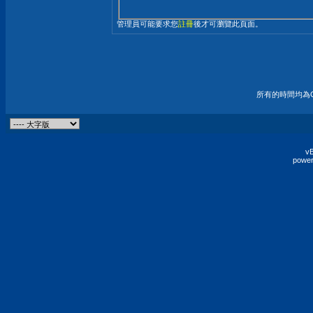
管理員可能要求您
註冊
後才可瀏覽此頁面。
所有的時間均為G
vB
power