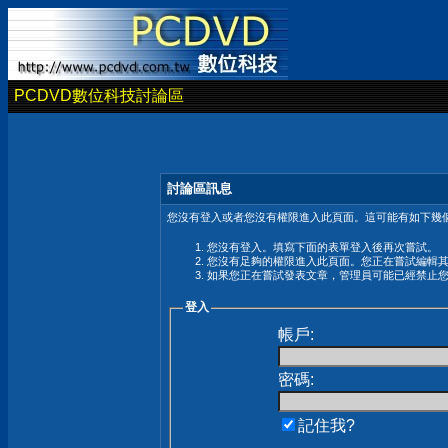
PCDVD數位科技討論區
討論區訊息
您沒有登入或者您沒有權限進入此頁面。這可能有如下幾個
您沒有登入。填寫下面的表單登入後再次嘗試。
您沒有足夠的權限進入此頁面。您正在嘗試編輯
如果您正在嘗試發表文章，管理員可能已經禁止
登入
帳戶:
密碼:
記住我?