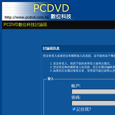
PCDVD數位科技討論區
討論區訊息
您沒有登入或者您沒有權限進入此頁面。這可能有如下幾個
您沒有登入。填寫下面的表單登入後再次嘗試。
您沒有足夠的權限進入此頁面。您正在嘗試編輯
如果您正在嘗試發表文章，管理員可能已經禁止
登入
帳戶:
密碼:
記住我?