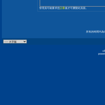
管理員可能要求您
註冊
後才可瀏覽此頁面。
所有的時間均為G
vB
power