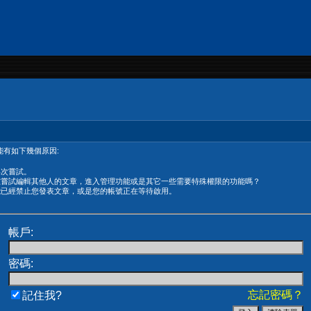
有如下幾個原因:
再次嘗試。
在嘗試編輯其他人的文章，進入管理功能或是其它一些需要特殊權限的功能嗎？
能已經禁止您發表文章，或是您的帳號正在等待啟用。
帳戶:
密碼:
忘記密碼？
記住我?