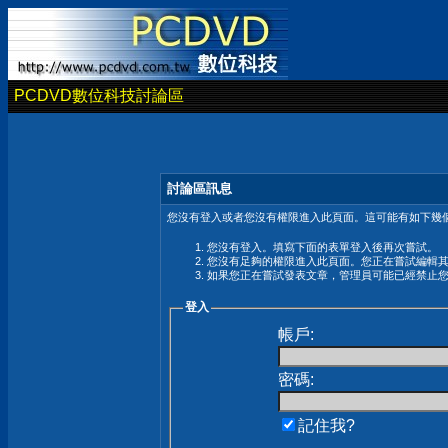
PCDVD數位科技討論區
討論區訊息
您沒有登入或者您沒有權限進入此頁面。這可能有如下幾個
您沒有登入。填寫下面的表單登入後再次嘗試。
您沒有足夠的權限進入此頁面。您正在嘗試編輯
如果您正在嘗試發表文章，管理員可能已經禁止
登入
帳戶:
密碼:
記住我?