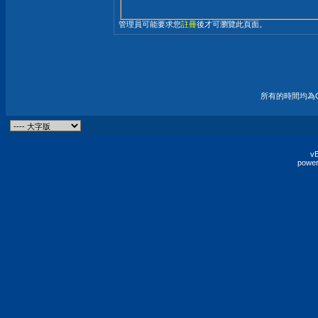
管理員可能要求您
註冊
後才可瀏覽此頁面。
所有的時間均為G
vB
power