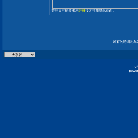
管理員可能要求您
註冊
後才可瀏覽此頁面。
所有的時間均為G
vB
power