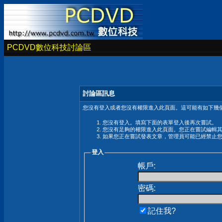
PCDVD數位科技討論區
討論區訊息
您沒有登入或者您沒有權限進入此頁面。這可能有如下幾個
您沒有登入。填寫下面的表單登入後再次嘗試。
您沒有足夠的權限進入此頁面。您正在嘗試編輯
如果您正在嘗試發表文章，管理員可能已經禁止
登入
帳戶:
密碼:
記住我?