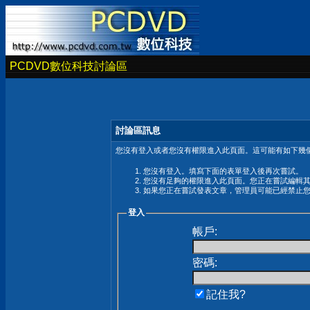
PCDVD數位科技討論區
討論區訊息
您沒有登入或者您沒有權限進入此頁面。這可能有如下幾個
您沒有登入。填寫下面的表單登入後再次嘗試。
您沒有足夠的權限進入此頁面。您正在嘗試編輯
如果您正在嘗試發表文章，管理員可能已經禁止
登入
帳戶:
密碼:
記住我?