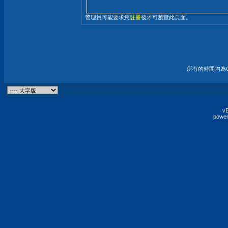
管理員可能要求您
註冊
後才可瀏覽此頁面。
所有的時間均為G
vB
power