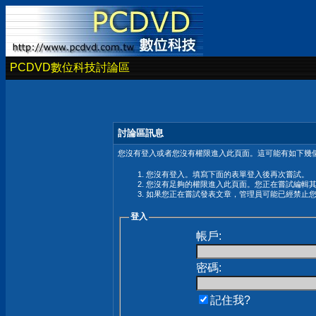
PCDVD數位科技討論區
討論區訊息
您沒有登入或者您沒有權限進入此頁面。這可能有如下幾個
您沒有登入。填寫下面的表單登入後再次嘗試。
您沒有足夠的權限進入此頁面。您正在嘗試編輯
如果您正在嘗試發表文章，管理員可能已經禁止
登入
帳戶:
密碼:
記住我?