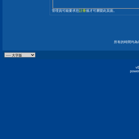
管理員可能要求您
註冊
後才可瀏覽此頁面。
所有的時間均為G
vB
power