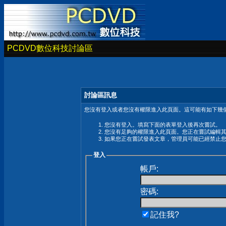
PCDVD數位科技討論區
討論區訊息
您沒有登入或者您沒有權限進入此頁面。這可能有如下幾個
您沒有登入。填寫下面的表單登入後再次嘗試。
您沒有足夠的權限進入此頁面。您正在嘗試編輯
如果您正在嘗試發表文章，管理員可能已經禁止
登入
帳戶:
密碼:
記住我?