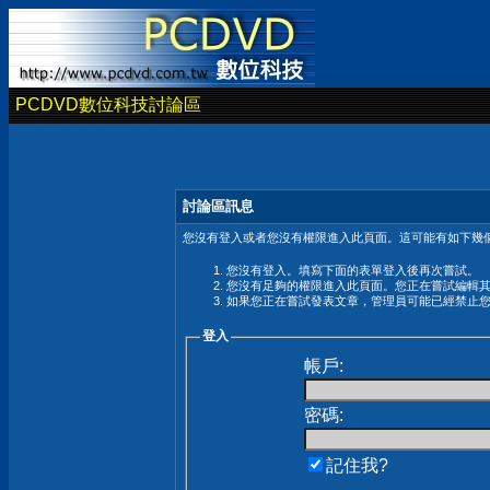
PCDVD數位科技討論區
討論區訊息
您沒有登入或者您沒有權限進入此頁面。這可能有如下幾個
您沒有登入。填寫下面的表單登入後再次嘗試。
您沒有足夠的權限進入此頁面。您正在嘗試編輯
如果您正在嘗試發表文章，管理員可能已經禁止
登入
帳戶:
密碼:
記住我?