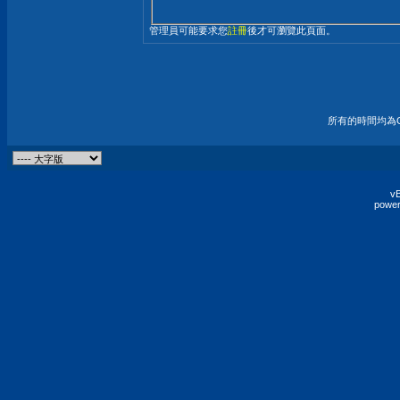
管理員可能要求您
註冊
後才可瀏覽此頁面。
所有的時間均為G
vB
power